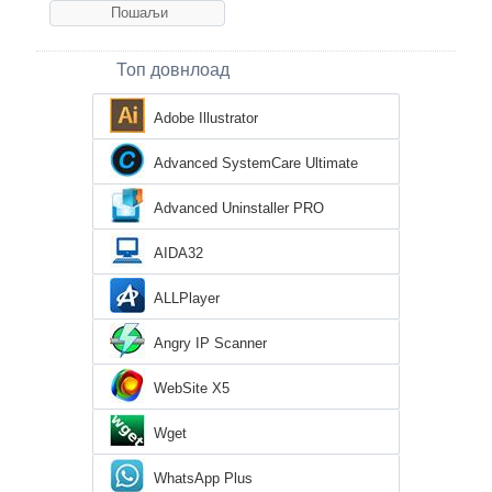
Топ довнлоад
Adobe Illustrator
Advanced SystemCare Ultimate
Advanced Uninstaller PRO
AIDA32
ALLPlayer
Angry IP Scanner
WebSite X5
Wget
WhatsApp Plus