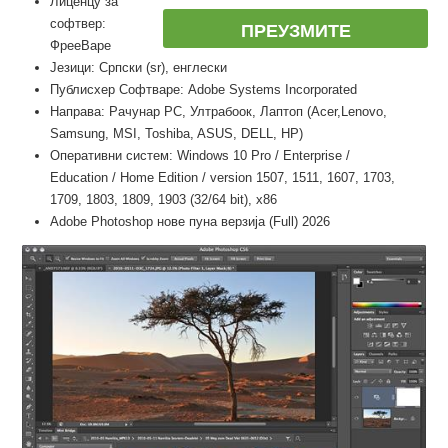
Лиценцу за
софтвер:
ПРЕУЗМИТЕ
ФрееВаре
Језици: Српски (sr), енглески
Публисхер Софтваре: Adobe Systems Incorporated
Направа: Рачунар PC, Ултрабоок, Лаптоп (Acer,Lenovo,
Samsung, MSI, Toshiba, ASUS, DELL, HP)
Оперативни систем: Windows 10 Pro / Enterprise /
Education / Home Edition / version 1507, 1511, 1607, 1703,
1709, 1803, 1809, 1903 (32/64 bit), x86
Adobe Photoshop нове пуна верзија (Full) 2026