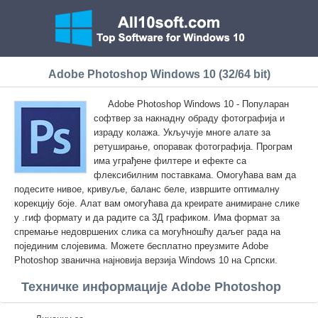
Adobe Photoshop Windows 10 (32/64 bit)
Adobe Photoshop Windows 10 - Популаран
софтвер за накнадну обраду фотографија и
израду колажа. Укључује многе алате за
ретуширање, опоравак фотографија. Програм
има уграђене филтере и ефекте са
флексибилним поставкама. Омогућава вам да
подесите нивое, кривуље, баланс беле, извршите оптималну
корекцију боје. Алат вам омогућава да креирате анимиране слике
у .гиф формату и да радите са 3Д графиком. Има формат за
спремање недовршених слика са могућношћу даљег рада на
појединим слојевима. Можете бесплатно преузмите Adobe
Photoshop званична најновија верзија Windows 10 на Српски.
Техничке информације Adobe Photoshop