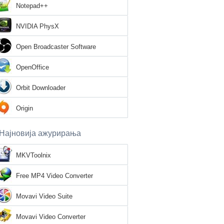
Notepad++
NVIDIA PhysX
Open Broadcaster Software
OpenOffice
Orbit Downloader
Origin
Најновија ажурирања
MKVToolnix
Free MP4 Video Converter
Movavi Video Suite
Movavi Video Converter