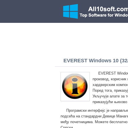
EVEREST Windows 10 (32/6
EVEREST Windows
производ, корисник
хардверским компон
Поред тога, приказ
Укључује алате за 
приказујући њихово
Програмски интерфејс је направље
подсећа на стандардни Девице Манагер
међу почетницима. Можете бесплатно 
Српски.