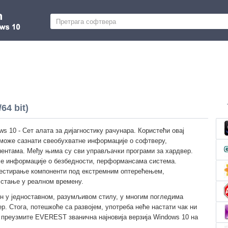
4 bit)
 10 - Сет алата за дијагностику рачунара. Користећи овај
 може сазнати свеобухватне информације о софтверу,
ентама. Међу њима су сви управљачки програми за хардвер.
ује информације о безбедности, перформансама система.
тестирање компоненти под екстремним оптерећењем,
 стање у реалном времену.
н у једноставном, разумљивом стилу, у многим погледима
. Стога, потешкоће са развојем, употреба неће настати чак ни
преузмите EVEREST званична најновија верзија Windows 10 на