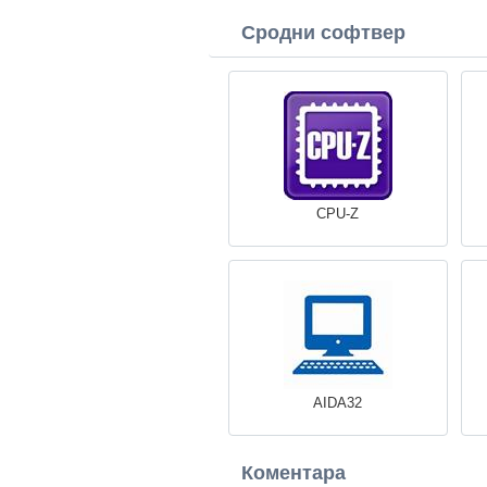
Сродни софтвер
CPU-Z
AIDA32
Коментара