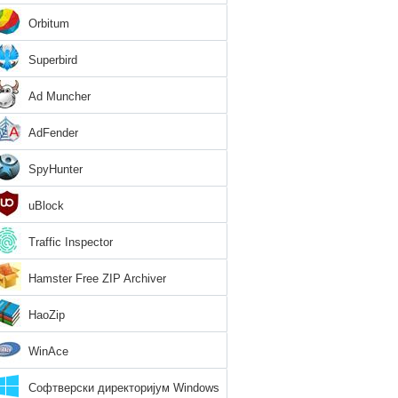
Orbitum
Superbird
Ad Muncher
AdFender
SpyHunter
uBlock
Traffic Inspector
Hamster Free ZIP Archiver
HaoZip
WinAce
Софтверски директоријум Windows