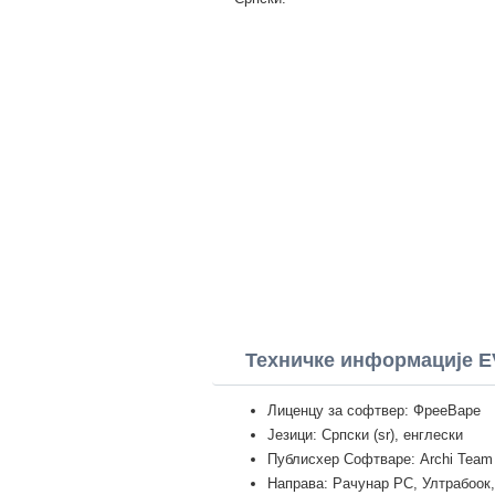
Техничке информације 
Лиценцу за софтвер: ФрееВаре
Језици: Српски (sr), енглески
Публисхер Софтваре: Archi Team
Направа: Рачунар PC, Ултрабоок,