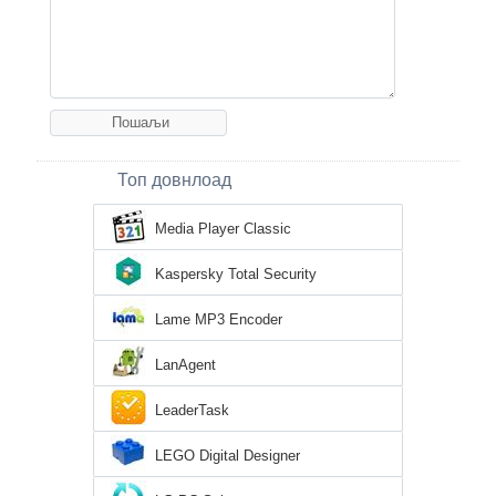
Топ довнлоад
Media Player Classic
Kaspersky Total Security
Lame MP3 Encoder
LanAgent
LeaderTask
LEGO Digital Designer