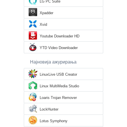
LG PC Suite
Xpadder
Xvid
Youtube Downloader HD
YTD Video Downloader
Најновија ажурирања
LinuxLive USB Creator
Linux MultiMedia Studio
Loaris Trojan Remover
LockHunter
Lotus Symphony