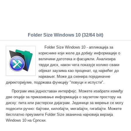
Folder Size Windows 10 (32/64 bit)
Folder Size Windows 10 - апликација за
кориснике који желе да добију информације о
величини датотека и фасцикли. Анализира
тврди диск, након чега показује колико сваки
објекат заузима као проценат, од највећег до
најмањег. Може да скенира појединачне
директоријуме, подржава функцију "повуци и испусти".
Програм има једноставан интерфејс. Можете изабрати између
две опције за приказивање информација о заузетом простору на
диску: пита или растерски дијаграм. Јединице за мерење се могу
подесити ручно: бајтови, килобајти, мегабајти, гигабајти. Можете
бесплатно преузмите Folder Size званична најновија верзија
Windows 10 на Српски.