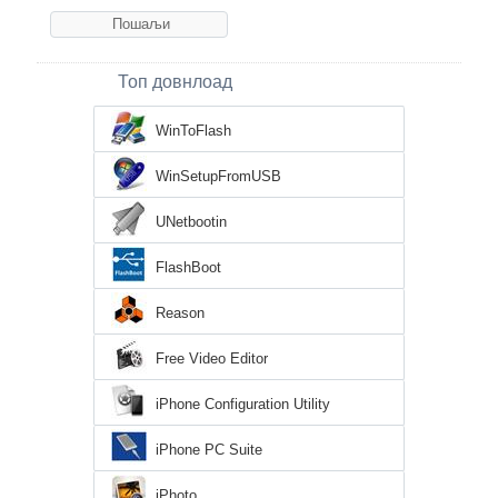
Топ довнлоад
WinToFlash
WinSetupFromUSB
UNetbootin
FlashBoot
Reason
Free Video Editor
iPhone Configuration Utility
iPhone PC Suite
iPhoto