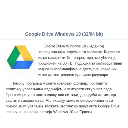
Google Drive Windows 10 (32/64 bit)
Google Drive Windows 10 - један од
најпопуларнијих спремишта у облаку. Корисник
може користити 15 ГБ простора, могуће их је
проширити на 30 ТБ. Подршка за колаборативни
рад са информацијама је доступна, корисник
може да контролише удаљене рачунаре.
Помоћу програма можете креирати фолдер, поставити
политику управљања садржајем и осигурати сигурност рада.
Програмери увек контролишу ово питање, доводећи до метода
заштите савршенства. Апликацију можете синхронизовати са
преносивим уређајем. Можете бесплатно преузмите Google Drive
званична најновија верзија Windows 10 на Српски.