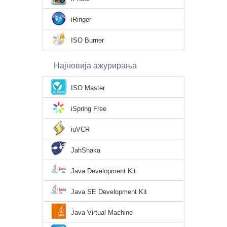
iRinger
ISO Burner
Најновија ажурирања
ISO Master
iSpring Free
iuVCR
JahShaka
Java Development Kit
Java SE Development Kit
Java Virtual Machine