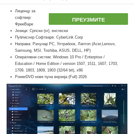
Лиценцу за
софтвер:
ПРЕУЗМИТЕ
ФрееВаре
Језици: Српски (sr), енглески
Публисхер Софтваре: CyberLink Corp
Направа: Рачунар PC, Ултрабоок, Лаптоп (Acer,Lenovo,
Samsung, MSI, Toshiba, ASUS, DELL, HP)
Оперативни систем: Windows 10 Pro / Enterprise /
Education / Home Edition / version 1507, 1511, 1607, 1703,
1709, 1803, 1809, 1903 (32/64 bit), x86
PowerDVD нове пуна верзија (Full) 2026