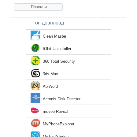
Топ довнлоад
Clean Master
IObit Uninstaller
360 Total Security
3ds Max
AbiWord
Acronis Disk Director
muvee Reveal
MyPhoneExplorer
MyTestStudent