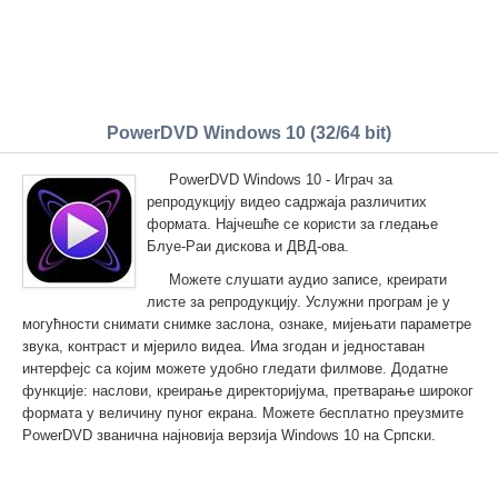
PowerDVD Windows 10 (32/64 bit)
PowerDVD Windows 10 - Играч за
репродукцију видео садржаја различитих
формата. Најчешће се користи за гледање
Блуе-Раи дискова и ДВД-ова.
Можете слушати аудио записе, креирати
листе за репродукцију. Услужни програм је у
могућности снимати снимке заслона, ознаке, мијењати параметре
звука, контраст и мјерило видеа. Има згодан и једноставан
интерфејс са којим можете удобно гледати филмове. Додатне
функције: наслови, креирање директоријума, претварање широког
формата у величину пуног екрана. Можете бесплатно преузмите
PowerDVD званична најновија верзија Windows 10 на Српски.