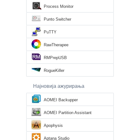
Process Monitor
Punto Switcher
PuTTY
RawTherapee
RMPrepUSB
RogueKiller
Најновија ажурирања
AOMEI Backupper
AOMEI Partition Assistant
Apophysis
Aptana Studio