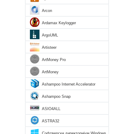
Arcon
Ardamax Keylogger
ArgoUML
Artisteer
ArtMoney Pro
ArtMoney
Ashampoo Internet Accelerator
Ashampoo Snap
ASIO4ALL
ASTRA32
Софтверски директоријум Windows