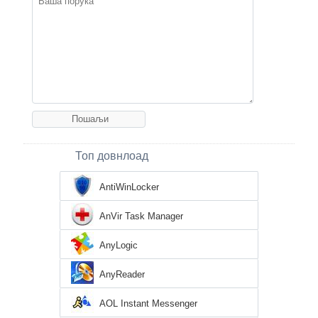
Топ довнлоад
AntiWinLocker
AnVir Task Manager
AnyLogic
AnyReader
AOL Instant Messenger