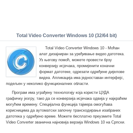
Total Video Converter Windows 10 (32/64 bit)
Total Video Converter Windows 10 - Моћан
алат дизајниран за уређивање видео датотека.
Уз његову помоћ, можете провести брзу
конверзију исјечака, промијенити коначни
формат датотеке, одрезати одређене дијелове
видеа. Апликација има једноставан интерфејс,
подељен у неколико функционалних области.
Програм има уграђену технологију која користи ЦУДА
графичку језгру, тако да се конверзија исјечака одвија у најкраћем
могућем времену. Специјална функција тајмера омогућава
корисницима да аутоматски започну транскодирање изабраних
датотека у одређено време. Можете бесплатно преузмите Total
Video Converter званична најновија верзија Windows 10 на Српски.