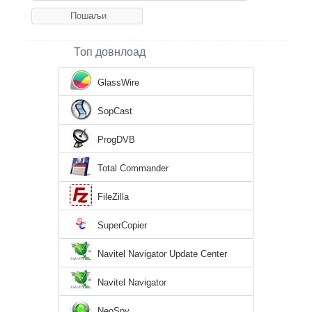
Топ довнлоад
GlassWire
SopCast
ProgDVB
Total Commander
FileZilla
SuperCopier
Navitel Navigator Update Center
Navitel Navigator
NeoSpy