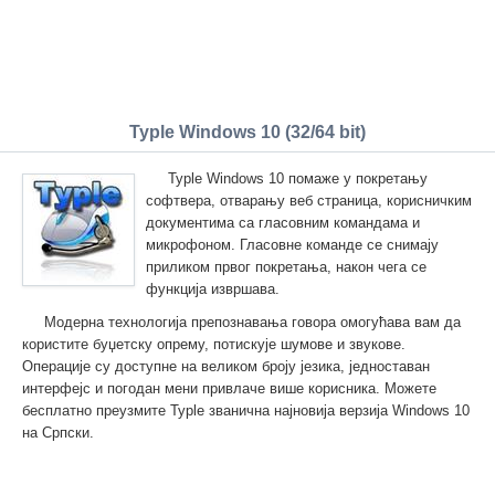
Typle Windows 10 (32/64 bit)
Typle Windows 10 помаже у покретању
софтвера, отварању веб страница, корисничким
документима са гласовним командама и
микрофоном. Гласовне команде се снимају
приликом првог покретања, након чега се
функција извршава.
Модерна технологија препознавања говора омогућава вам да
користите буџетску опрему, потискује шумове и звукове.
Операције су доступне на великом броју језика, једноставан
интерфејс и погодан мени привлаче више корисника. Можете
бесплатно преузмите Typle званична најновија верзија Windows 10
на Српски.