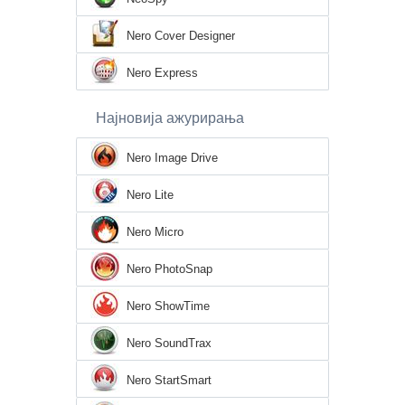
Nero Cover Designer
Nero Express
Најновија ажурирања
Nero Image Drive
Nero Lite
Nero Micro
Nero PhotoSnap
Nero ShowTime
Nero SoundTrax
Nero StartSmart